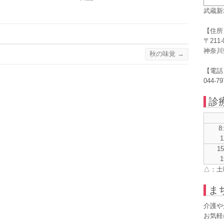
武蔵新
【住所
〒211-
神奈川
秋の味覚
→
【電話
044-79
診
8
1
1
1
△：土
ま
介護や
お気軽