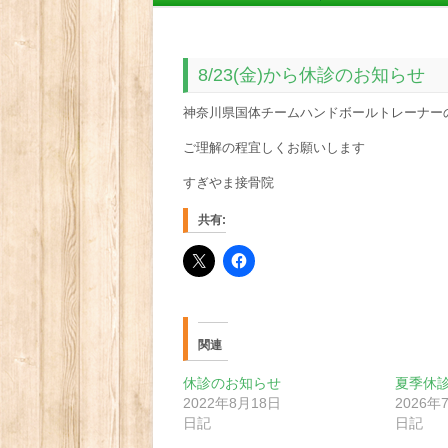
8/23(金)から休診のお知らせ
神奈川県国体チームハンドボールトレーナーのため8
ご理解の程宜しくお願いします
すぎやま接骨院
共有:
関連
休診のお知らせ
夏季休
2022年8月18日
2026年
日記
日記