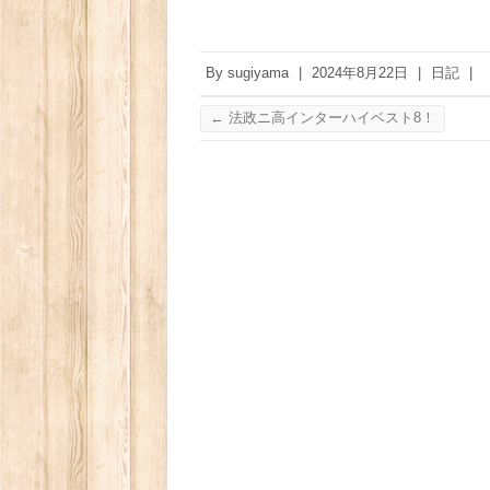
By
sugiyama
|
2024年8月22日
|
日記
|
←
法政ニ高インターハイベスト8！