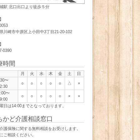
城駅 北口出口より徒歩５分
】
0053
県川崎市中原区上小田中3丁目21-20-102
】
7-0390
療時間
月
火
水
木
金
土
日
:30〜
○
○
○
○
○
△
×
2:30
5:00〜
○
○
○
○
○
×
×
9:00
曜日は14:00までとなっております。
ちかど介護相談窓口
介護保険に関する無料相談をお受けします。
にご相談ください。