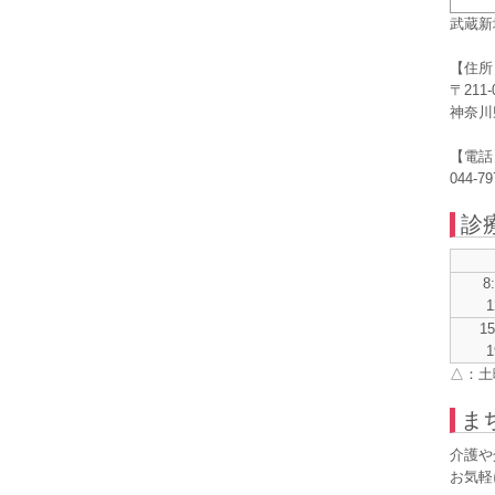
武蔵新
【住所
〒211-
神奈川
【電話
044-79
診
8
1
1
1
△：土
ま
介護や
お気軽