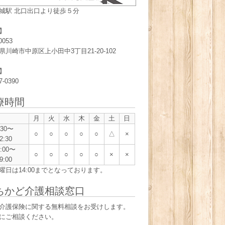
城駅 北口出口より徒歩５分
】
0053
県川崎市中原区上小田中3丁目21-20-102
】
7-0390
療時間
月
火
水
木
金
土
日
:30〜
○
○
○
○
○
△
×
2:30
5:00〜
○
○
○
○
○
×
×
9:00
曜日は14:00までとなっております。
ちかど介護相談窓口
介護保険に関する無料相談をお受けします。
にご相談ください。