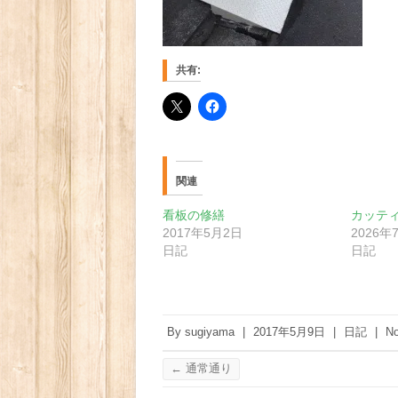
共有:
関連
看板の修繕
カッテ
2017年5月2日
2026年
日記
日記
By
sugiyama
|
2017年5月9日
|
日記
|
N
←
通常通り