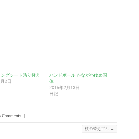
ィングシート貼り替え
ハンドボール かながわゆめ国
7月2日
体
2015年2月13日
日記
o Comments
|
杖の替えゴム
→