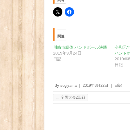
共有:
関連
川崎市総体 ハンドボール決勝
令和元年
2019年9月24日
ハンド
日記
2019年
日記
By
sugiyama
|
2019年8月22日
|
日記
|
←
全国大会2回戦