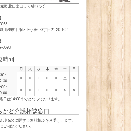
城駅 北口出口より徒歩５分
】
0053
県川崎市中原区上小田中3丁目21-20-102
】
7-0390
療時間
月
火
水
木
金
土
日
:30〜
○
○
○
○
○
△
×
2:30
5:00〜
○
○
○
○
○
×
×
9:00
曜日は14:00までとなっております。
ちかど介護相談窓口
介護保険に関する無料相談をお受けします。
にご相談ください。