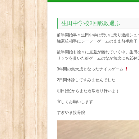
生田中学校2回戦敗退ふ
前半開始早々生田中学は勢いに乗り連続シュ
強豪校相手にシーソーゲームのまま前半終了
後半開始も徐々に点差が離れていく中、生田
リッツを貫いた好ゲームのなか無念にも26体
3年間の集大成となったナイスゲーム
2日間休診してすみませんでした
明日(金)からまた通常通り行います
宜しくお願いします
すぎやま接骨院