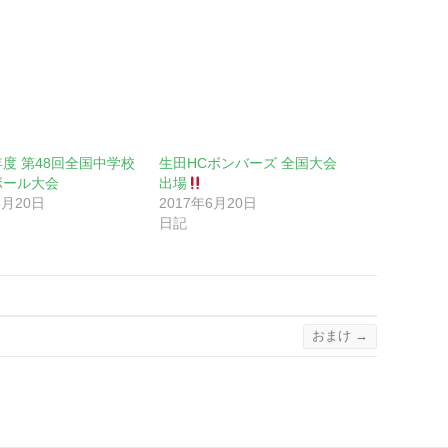
度 第48回全国中学校
生田HCボンバーズ 全国大会
ボール大会
出場
8月20日
2017年6月20日
日記
おまけ
→