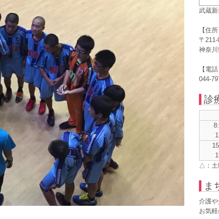
武蔵新
【住所
〒211-
神奈川
【電話
044-79
診
8
1
1
1
△：土
ま
介護や
お気軽